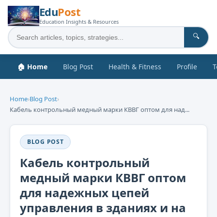
Edu
Post
Education Insights & Resources
🔍
🏠 Home
Blog Post
Health & Fitness
Profile
T
Home
›
Blog Post
›
Кабель контрольный медный марки КВВГ оптом для над...
BLOG POST
Кабель контрольный
медный марки КВВГ оптом
для надежных цепей
управления в зданиях и на