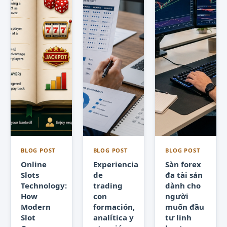
BLOG POST
BLOG POST
BLOG POST
Online
Experiencia
Sàn forex
Slots
de
đa tài sản
Technology:
trading
dành cho
How
con
người
Modern
formación,
muốn đầu
Slot
analítica y
tư linh