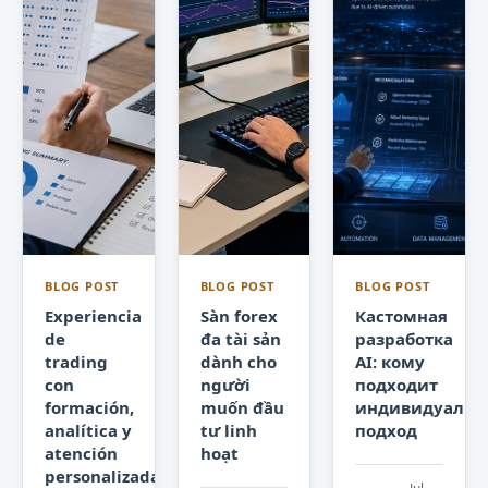
BLOG POST
BLOG POST
BLOG POST
Experiencia
Sàn forex
Кастомная
de
đa tài sản
разработка
trading
dành cho
AI: кому
con
người
подходит
formación,
muốn đầu
индивидуаль
analítica y
tư linh
подход
atención
hoạt
personalizada