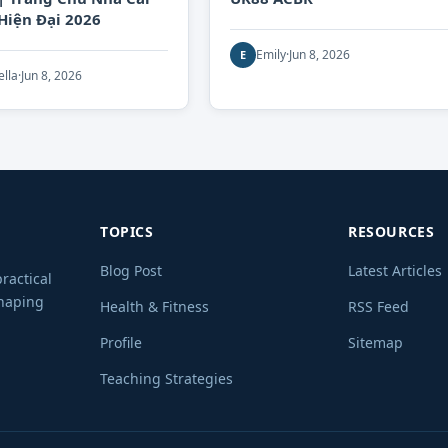
Hiện Đại 2026
Emily
·
Jun 8, 2026
E
ella
·
Jun 8, 2026
TOPICS
RESOURCES
Blog Post
Latest Articles
ractical
shaping
Health & Fitness
RSS Feed
Profile
Sitemap
Teaching Strategies