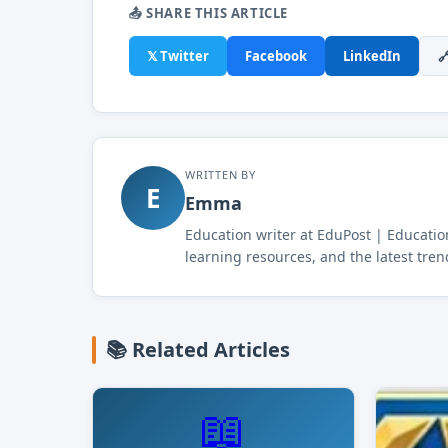
📤 SHARE THIS ARTICLE
𝕏 Twitter
Facebook
LinkedIn

WRITTEN BY
E
Emma
Education writer at EduPost | Educatio
learning resources, and the latest tren
📚 Related Articles
📖