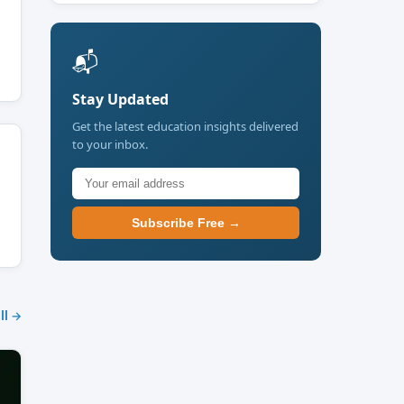
📬
Stay Updated
Get the latest education insights delivered
to your inbox.
Subscribe Free →
ll →