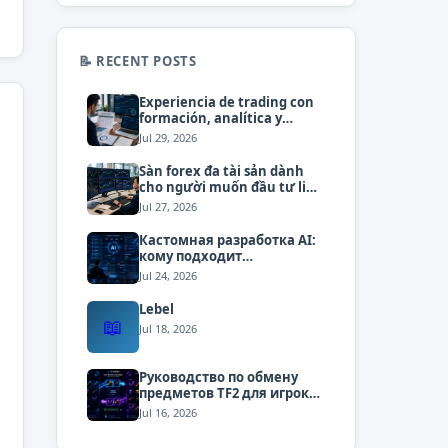
📝 RECENT POSTS
Experiencia de trading con
formación, analítica y
atención personalizada
Jul 29, 2026
Sàn forex đa tài sản dành
cho người muốn đầu tư linh
hoạt
Jul 27, 2026
Кастомная разработка AI:
кому подходит
индивидуальный подход
Jul 24, 2026
Lebel
📖
Jul 18, 2026
Руководство по обмену
предметов TF2 для игроков
и трейдеров
Jul 16, 2026