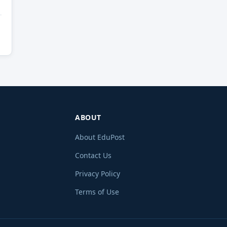
ABOUT
About EduPost
Contact Us
Privacy Policy
Terms of Use