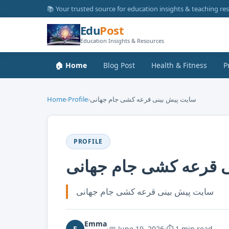
📚 Your trusted source for education insights & teaching re
Edu
Post
Education Insights & Resources
🏠 Home
Blog Post
Health & Fitness
P
Home
›
Profile
›
سایت پیش بینی قرعه کشی جام جهانی
PROFILE
 قرعه کشی جام جهانی
سایت پیش بینی قرعه کشی جام جهانی
Emma
E
·
📅
June 19, 2026
·
⏱ 1 min read