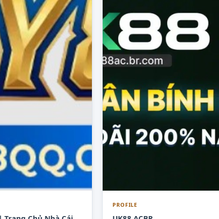
PROFILE
| Trang Chủ Nhà Cái
UK88 ACBR