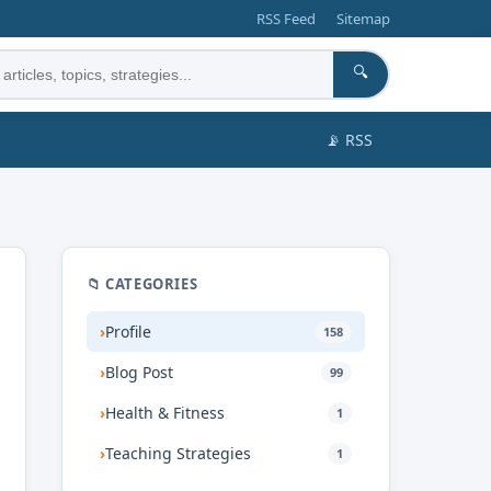
RSS Feed
Sitemap
🔍
📡 RSS
📁 CATEGORIES
›
Profile
158
›
Blog Post
99
›
Health & Fitness
1
›
Teaching Strategies
1