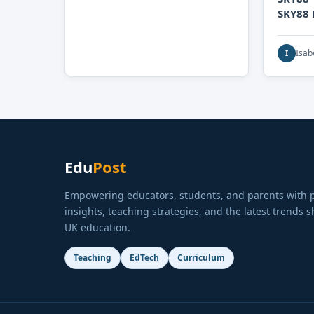
SKY88 
Isab
I
Edu
Post
Empowering educators, students, and parents with p
insights, teaching strategies, and the latest trends 
UK education.
Teaching
EdTech
Curriculum