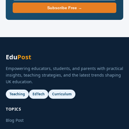
Subscribe Free →
Edu
Post
Empowering educators, students, and parents with practical
insights, teaching strategies, and the latest trends shaping
UK education.
Teaching
EdTech
Curriculum
TOPICS
Blog Post