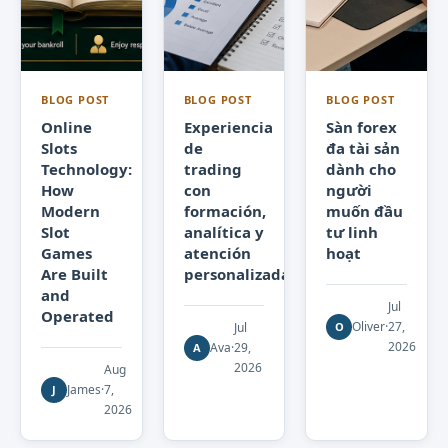
BLOG POST
BLOG POST
BLOG POST
Online
Experiencia
Sàn forex
Slots
de
đa tài sản
Technology:
trading
dành cho
How
con
người
Modern
formación,
muốn đầu
Slot
analítica y
tư linh
Games
atención
hoạt
Are Built
personalizada
and
Jul
Operated
Oliver
·
27,
Jul
O
2026
Ava
·
29,
A
2026
Aug
James
·
7,
J
2026