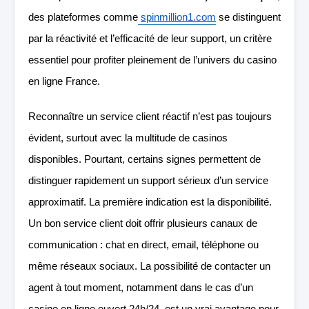
des plateformes comme
spinmillion1.com
se distinguent
par la réactivité et l’efficacité de leur support, un critère
essentiel pour profiter pleinement de l’univers du casino
en ligne France.
Reconnaître un service client réactif n’est pas toujours
évident, surtout avec la multitude de casinos
disponibles. Pourtant, certains signes permettent de
distinguer rapidement un support sérieux d’un service
approximatif. La première indication est la disponibilité.
Un bon service client doit offrir plusieurs canaux de
communication : chat en direct, email, téléphone ou
même réseaux sociaux. La possibilité de contacter un
agent à tout moment, notamment dans le cas d’un