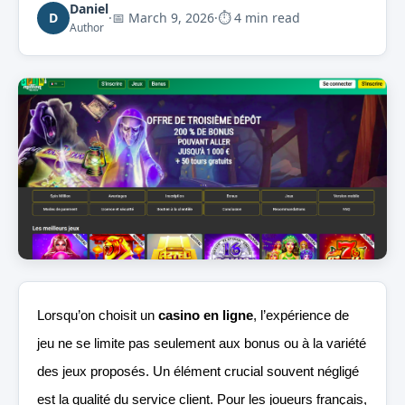
Daniel
D
·
📅
March 9, 2026
·
⏱ 4 min read
Author
Lorsqu’on choisit un
casino en ligne
, l’expérience de
jeu ne se limite pas seulement aux bonus ou à la variété
des jeux proposés. Un élément crucial souvent négligé
est la qualité du service client. Pour les joueurs français,