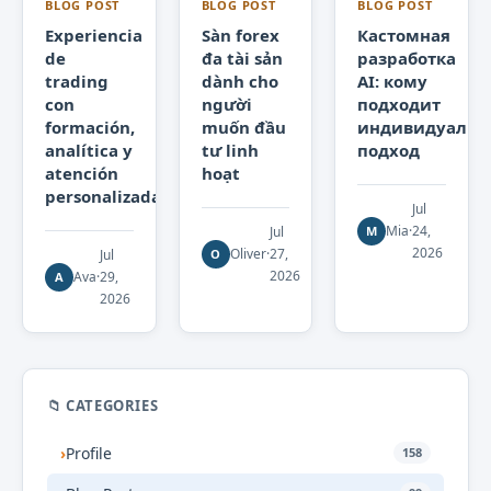
BLOG POST
BLOG POST
BLOG POST
Experiencia
Sàn forex
Кастомная
de
đa tài sản
разработка
trading
dành cho
AI: кому
con
người
подходит
formación,
muốn đầu
индивидуаль
analítica y
tư linh
подход
atención
hoạt
personalizada
Jul
Mia
·
24,
Jul
M
2026
Oliver
·
27,
Jul
O
2026
Ava
·
29,
A
2026
📁 CATEGORIES
›
Profile
158