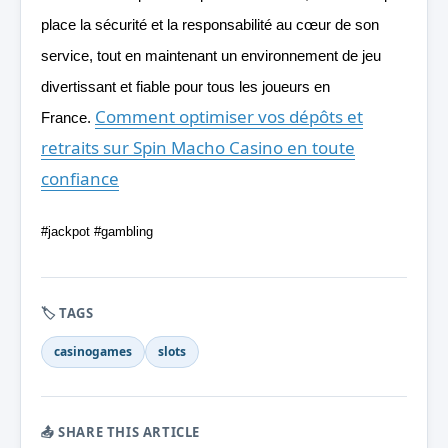
place la sécurité et la responsabilité au cœur de son
service, tout en maintenant un environnement de jeu
divertissant et fiable pour tous les joueurs en
Comment optimiser vos dépôts et
France.
retraits sur Spin Macho Casino en toute
confiance
#jackpot #gambling
🏷 TAGS
casinogames
slots
📤 SHARE THIS ARTICLE