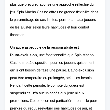
plus que prévu et favorise une approche réfléchie du
jeu. Spin Macho Casino offre une grande flexibilité dans
le paramétrage de ces limites, permettant aux joueurs
de les ajuster selon leurs habitudes et leur confort
financier.
Un autre aspect clé de la responsabilité est
l’
auto‑exclusion
, une fonctionnalité que Spin Macho
Casino met à disposition pour les joueurs qui sentent
qu’ils ont besoin de faire une pause. L’auto‑exclusion
peut être temporaire ou prolongée, selon les besoins.
Pendant cette période, le compte du joueur est
suspendu et il n’a aucun accès aux jeux ni aux
promotions. Cette option est particulièrement utile pour
prendre du recul, réévaluer ses habitudes de jeu, et