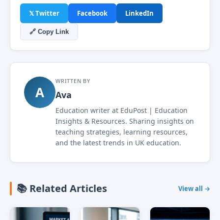
𝕏 Twitter
Facebook
LinkedIn
🔗 Copy Link
WRITTEN BY
A
Ava
Education writer at EduPost | Education
Insights & Resources. Sharing insights on
teaching strategies, learning resources,
and the latest trends in UK education.
📚 Related Articles
View all →