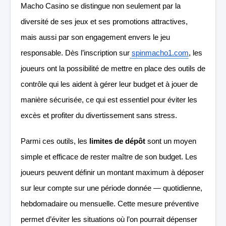
Macho Casino se distingue non seulement par la
diversité de ses jeux et ses promotions attractives,
mais aussi par son engagement envers le jeu
responsable. Dès l’inscription sur
spinmacho1.com
, les
joueurs ont la possibilité de mettre en place des outils de
contrôle qui les aident à gérer leur budget et à jouer de
manière sécurisée, ce qui est essentiel pour éviter les
excès et profiter du divertissement sans stress.
Parmi ces outils, les
limites de dépôt
sont un moyen
simple et efficace de rester maître de son budget. Les
joueurs peuvent définir un montant maximum à déposer
sur leur compte sur une période donnée — quotidienne,
hebdomadaire ou mensuelle. Cette mesure préventive
permet d’éviter les situations où l’on pourrait dépenser