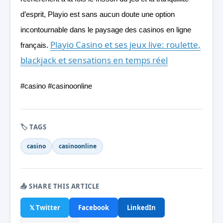
d’esprit, Playio est sans aucun doute une option
incontournable dans le paysage des casinos en ligne
Playio Casino et ses jeux live: roulette,
français.
blackjack et sensations en temps réel
#casino #casinoonline
🏷 TAGS
casino
casinoonline
📤 SHARE THIS ARTICLE
𝕏 Twitter
Facebook
LinkedIn