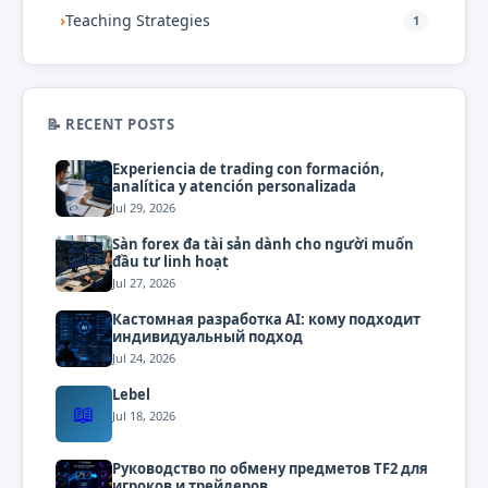
›
Teaching Strategies
1
📝 RECENT POSTS
Experiencia de trading con formación,
analítica y atención personalizada
Jul 29, 2026
Sàn forex đa tài sản dành cho người muốn
đầu tư linh hoạt
Jul 27, 2026
Кастомная разработка AI: кому подходит
индивидуальный подход
Jul 24, 2026
Lebel
📖
Jul 18, 2026
Руководство по обмену предметов TF2 для
игроков и трейдеров