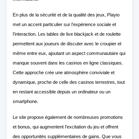
En plus de la sécurité et de la qualité des jeux, Playio
met un accent particulier sur l’expérience sociale et
l’interaction. Les tables de live blackjack et de roulette
permettent aux joueurs de discuter avec le croupier et
même entre eux, ajoutant un aspect communautaire qui
manque souvent dans les casinos en ligne classiques.
Cette approche crée une atmosphère conviviale et
dynamique, proche de celle des casinos terrestres, tout
en restant accessible depuis un ordinateur ou un
smartphone.
Le site propose également de nombreuses promotions
et bonus, qui augmentent l’excitation du jeu et offrent
des opportunités supplémentaires de gains. Que vous