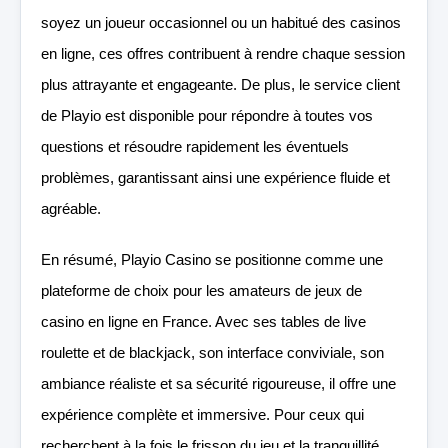
soyez un joueur occasionnel ou un habitué des casinos
en ligne, ces offres contribuent à rendre chaque session
plus attrayante et engageante. De plus, le service client
de Playio est disponible pour répondre à toutes vos
questions et résoudre rapidement les éventuels
problèmes, garantissant ainsi une expérience fluide et
agréable.
En résumé, Playio Casino se positionne comme une
plateforme de choix pour les amateurs de jeux de
casino en ligne en France. Avec ses tables de live
roulette et de blackjack, son interface conviviale, son
ambiance réaliste et sa sécurité rigoureuse, il offre une
expérience complète et immersive. Pour ceux qui
recherchent à la fois le frisson du jeu et la tranquillité