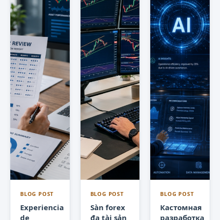
BLOG POST
BLOG POST
BLOG POST
Experiencia
Sàn forex
Кастомная
de
đa tài sản
разработка