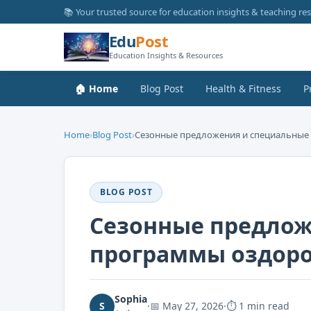
📚 Your trusted source for education insights & teaching re
Edu
Post
Education Insights & Resources
🏠 Home
Blog Post
Health & Fitness
P
Home
›
Blog Post
›
Сезонные предложения и специальные 
BLOG POST
Сезонные предлож
программы оздор
Sophia
S
·
📅
May 27, 2026
·
⏱ 1 min read