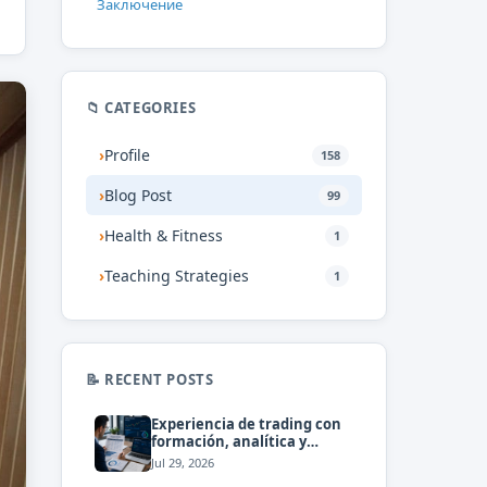
Заключение
📁 CATEGORIES
›
Profile
158
›
Blog Post
99
›
Health & Fitness
1
›
Teaching Strategies
1
📝 RECENT POSTS
Experiencia de trading con
formación, analítica y
atención personalizada
Jul 29, 2026