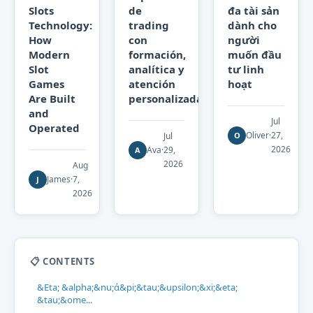
Slots
de
đa tài sản
Technology:
trading
dành cho
How
con
người
Modern
formación,
muốn đầu
Slot
analítica y
tư linh
Games
atención
hoạt
Are Built
personalizada
and
Jul
Operated
Oliver
·
27,
Jul
O
2026
Ava
·
29,
A
2026
Aug
James
·
7,
J
2026
📋 CONTENTS
&Eta; &alpha;&nu;ά&pi;&tau;&upsilon;&xi;&eta;
&tau;&ome...