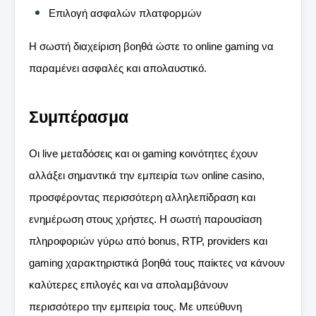
Επιλογή ασφαλών πλατφορμών
Η σωστή διαχείριση βοηθά ώστε το online gaming να
παραμένει ασφαλές και απολαυστικό.
Συμπέρασμα
Οι live μεταδόσεις και οι gaming κοινότητες έχουν
αλλάξει σημαντικά την εμπειρία των online casino,
προσφέροντας περισσότερη αλληλεπίδραση και
ενημέρωση στους χρήστες. Η σωστή παρουσίαση
πληροφοριών γύρω από bonus, RTP, providers και
gaming χαρακτηριστικά βοηθά τους παίκτες να κάνουν
καλύτερες επιλογές και να απολαμβάνουν
περισσότερο την εμπειρία τους. Με υπεύθυνη