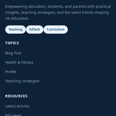
Empowering educators, students, and parents with practical
insights, teaching strategies, and the latest trends shaping
UK education.
Teaching
EdTech
Curriculum
TOPICS
Blog Post
Health & Fitness
Profile
Teaching Strategies
RESOURCES
Latest Articles
RSS Feed