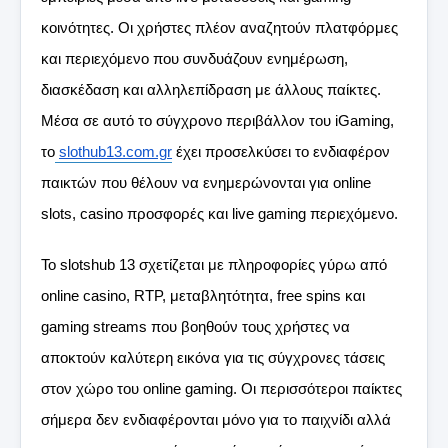
κοινότητες. Οι χρήστες πλέον αναζητούν πλατφόρμες
και περιεχόμενο που συνδυάζουν ενημέρωση,
διασκέδαση και αλληλεπίδραση με άλλους παίκτες.
Μέσα σε αυτό το σύγχρονο περιβάλλον του iGaming,
το
slothub13.com.gr
έχει προσελκύσει το ενδιαφέρον
παικτών που θέλουν να ενημερώνονται για online
slots, casino προσφορές και live gaming περιεχόμενο.
Το slotshub 13 σχετίζεται με πληροφορίες γύρω από
online casino, RTP, μεταβλητότητα, free spins και
gaming streams που βοηθούν τους χρήστες να
αποκτούν καλύτερη εικόνα για τις σύγχρονες τάσεις
στον χώρο του online gaming. Οι περισσότεροι παίκτες
σήμερα δεν ενδιαφέρονται μόνο για το παιχνίδι αλλά