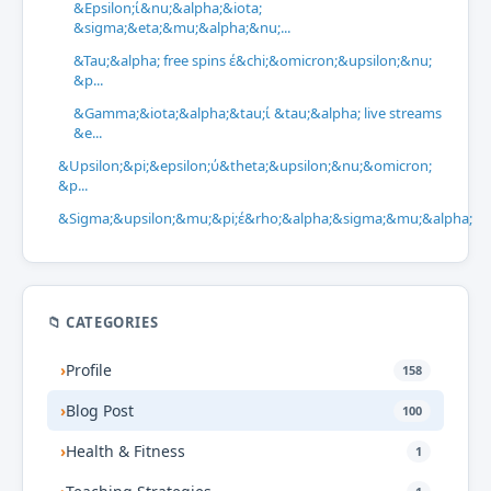
&Epsilon;ί&nu;&alpha;&iota;
&sigma;&eta;&mu;&alpha;&nu;...
&Tau;&alpha; free spins έ&chi;&omicron;&upsilon;&nu;
&p...
&Gamma;&iota;&alpha;&tau;ί &tau;&alpha; live streams
&e...
&Upsilon;&pi;&epsilon;ύ&theta;&upsilon;&nu;&omicron;
&p...
&Sigma;&upsilon;&mu;&pi;έ&rho;&alpha;&sigma;&mu;&alpha;
📁 CATEGORIES
›
Profile
158
›
Blog Post
100
›
Health & Fitness
1