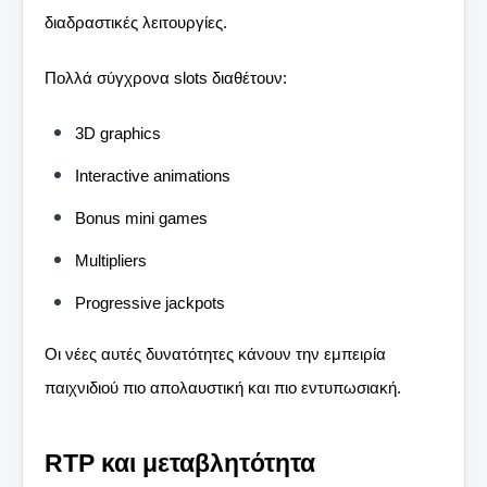
διαδραστικές λειτουργίες.
Πολλά σύγχρονα slots διαθέτουν:
3D graphics
Interactive animations
Bonus mini games
Multipliers
Progressive jackpots
Οι νέες αυτές δυνατότητες κάνουν την εμπειρία
παιχνιδιού πιο απολαυστική και πιο εντυπωσιακή.
RTP και μεταβλητότητα