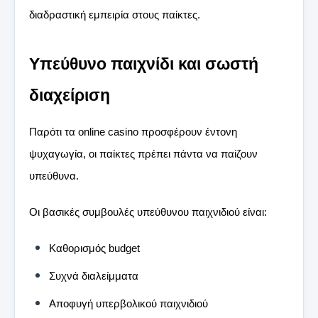
διαδραστική εμπειρία στους παίκτες.
Υπεύθυνο παιχνίδι και σωστή
διαχείριση
Παρότι τα online casino προσφέρουν έντονη
ψυχαγωγία, οι παίκτες πρέπει πάντα να παίζουν
υπεύθυνα.
Οι βασικές συμβουλές υπεύθυνου παιχνιδιού είναι:
Καθορισμός budget
Συχνά διαλείμματα
Αποφυγή υπερβολικού παιχνιδιού