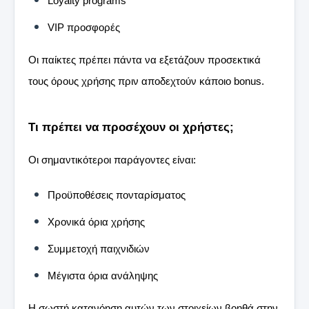
Loyalty programs
VIP προσφορές
Οι παίκτες πρέπει πάντα να εξετάζουν προσεκτικά
τους όρους χρήσης πριν αποδεχτούν κάποιο bonus.
Τι πρέπει να προσέχουν οι χρήστες;
Οι σημαντικότεροι παράγοντες είναι:
Προϋποθέσεις πονταρίσματος
Χρονικά όρια χρήσης
Συμμετοχή παιχνιδιών
Μέγιστα όρια ανάληψης
Η σωστή κατανόηση αυτών των στοιχείων βοηθά στην