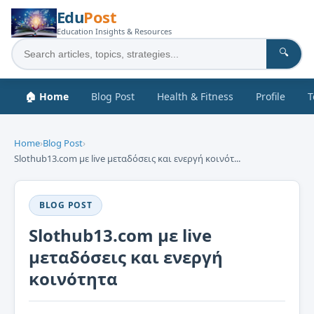
Edu
Post
Education Insights & Resources
🔍
🏠 Home
Blog Post
Health & Fitness
Profile
T
Home
›
Blog Post
›
Slothub13.com με live μεταδόσεις και ενεργή κοινότ...
BLOG POST
Slothub13.com με live
μεταδόσεις και ενεργή
κοινότητα