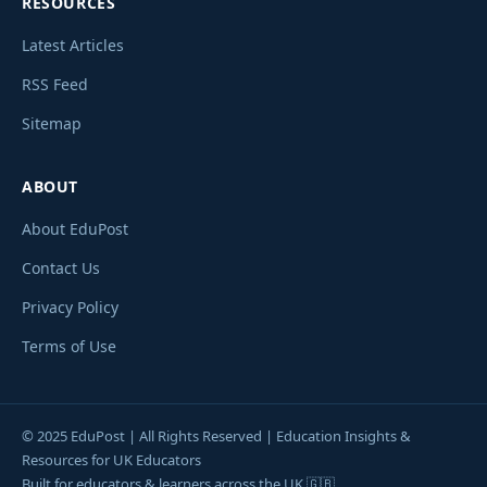
RESOURCES
Latest Articles
RSS Feed
Sitemap
ABOUT
About EduPost
Contact Us
Privacy Policy
Terms of Use
© 2025 EduPost | All Rights Reserved | Education Insights &
Resources for UK Educators
Built for educators & learners across the UK 🇬🇧