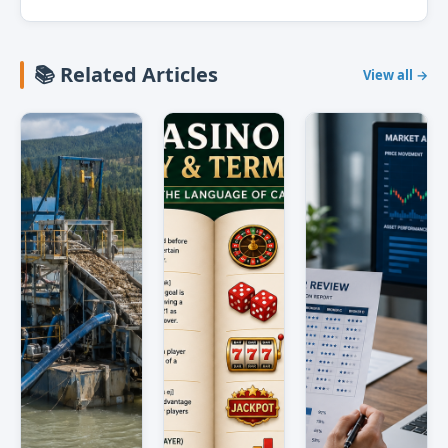
📚 Related Articles
View all →