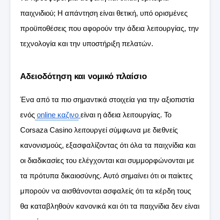
παιχνιδιού; Η απάντηση είναι θετική, υπό ορισμένες
προϋποθέσεις που αφορούν την άδεια λειτουργίας, την
τεχνολογία και την υποστήριξη πελατών.
Αδειοδότηση και νομικό πλαίσιο
Ένα από τα πιο σημαντικά στοιχεία για την αξιοπιστία
ενός
online καζινο
είναι η άδεια λειτουργίας. Το
Corsaza Casino λειτουργεί σύμφωνα με διεθνείς
κανονισμούς, εξασφαλίζοντας ότι όλα τα παιχνίδια και
οι διαδικασίες του ελέγχονται και συμμορφώνονται με
τα πρότυπα δικαιοσύνης. Αυτό σημαίνει ότι οι παίκτες
μπορούν να αισθάνονται ασφαλείς ότι τα κέρδη τους
θα καταβληθούν κανονικά και ότι τα παιχνίδια δεν είναι