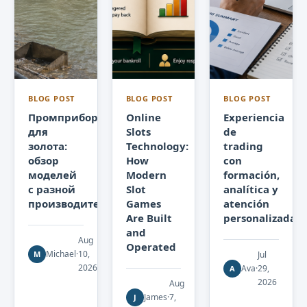
BLOG POST
BLOG POST
BLOG POST
Промприборы
Online
Experiencia
для
Slots
de
золота:
Technology:
trading
обзор
How
con
моделей
Modern
formación,
с разной
Slot
analítica y
производительностью
Games
atención
Are Built
personalizada
and
Aug
Operated
Michael
·
10,
M
Jul
2026
Ava
·
29,
A
2026
Aug
James
·
7,
J