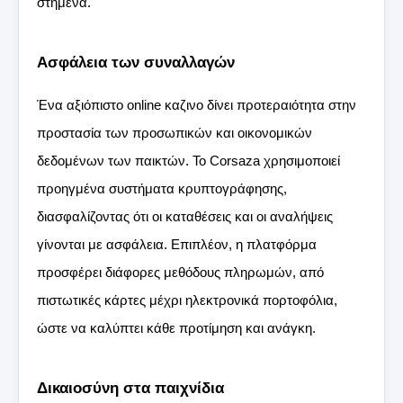
στημένα.
Ασφάλεια των συναλλαγών
Ένα αξιόπιστο online καζινο δίνει προτεραιότητα στην
προστασία των προσωπικών και οικονομικών
δεδομένων των παικτών. Το Corsaza χρησιμοποιεί
προηγμένα συστήματα κρυπτογράφησης,
διασφαλίζοντας ότι οι καταθέσεις και οι αναλήψεις
γίνονται με ασφάλεια. Επιπλέον, η πλατφόρμα
προσφέρει διάφορες μεθόδους πληρωμών, από
πιστωτικές κάρτες μέχρι ηλεκτρονικά πορτοφόλια,
ώστε να καλύπτει κάθε προτίμηση και ανάγκη.
Δικαιοσύνη στα παιχνίδια