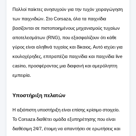
Πολλοί παίκτες ανησυχούν για την τυχόν χειραγώγηση
των παιχνιδιών. Στο Corsaza, όλα τα παιχνίδια
βασίζονται σε πιστοποιημένους μηχανισμούς τυχαίων
αποτελεσμάτων (RNG), που εξασφαλίζουν ότι κάθε
γύρος είναι αληθινά τυχαίος και δίκαιος. Αυτό ισχύει για
κουλοχέρηδες, επιτραπέζια παιχνίδια και παιχνίδια live
casino, προσφέροντας μια διαφανή και αμερόληπτη
εμπειρία.
Υποστήριξη πελατών
Η αξιόπιστη υποστήριξη είναι επίσης κρίσιμο στοιχείο.
Το Corsaza διαθέτει ομάδα εξυπηρέτησης που είναι
διαθέσιμη 24/7, έτοιμη να απαντήσει σε ερωτήσεις και