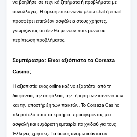
να βοηθήσει σε τεχνικά ζητήματα ή προβλήματα με
συναλλαγές. Η άμεση επικοινωνία μέσω chat ή email
προσφέρει επιπλέον ασφάλεια στους χρήστες,
γνωρίζοντας ότι δεν θα μείνουν ποτέ μόνοι σε
περίπτωση προβλήματος.
Συμπέρασμα: Είναι αξιόπιστο το Corsaza
Casino;
Η αξιοπιστία ενός online καζινο εξαρτάται από τη
διαφάνεια, την ασφάλεια, την τήρηση των κανονισμών
και την υποστήριξη των παικτών. Το Corsaza Casino
πληροί όλα αυτά τα κριτήρια, προσφέροντας μια
ασφαλή και ευχάριστη εμπειρία παιχνιδιού για τους
Έλληνες χρήστες. Για όσους αναρωτιούνται αν