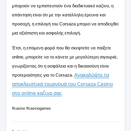
μπορούν να εμπιστευτούν ένα διαδικτυακό καζινο, η
απάντηση είναι ότι με την κατάλληλη έρευνα και
προσοχή, η επιλογή του Corsaza μπορεί να αποδειχθεί
μια αξιόπιστη και ασφαλής επιλογή.
Έτσι, η επόμενη φορά που θα σκεφτείτε να παίξετε
online, μπορείτε να το κάνετε με μεγαλύτερη σιγουριά,
γνωρίζοντας ότι η ασφάλεια και η δικαιοσύνη είναι
Ανακαλύψτε τα
προτεραιότητες για το Corsaza.
αποκλειστικά τουρνουά του Corsaza Casino
στο online καζινο σας
#casino #casinogames