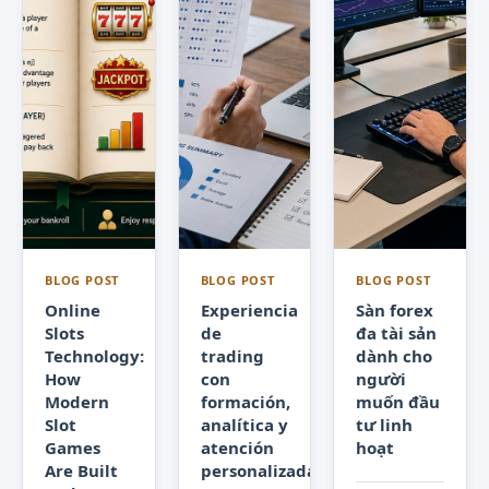
BLOG POST
BLOG POST
BLOG POST
Online
Experiencia
Sàn forex
Slots
de
đa tài sản
Technology:
trading
dành cho
How
con
người
Modern
formación,
muốn đầu
Slot
analítica y
tư linh
Games
atención
hoạt
Are Built
personalizada