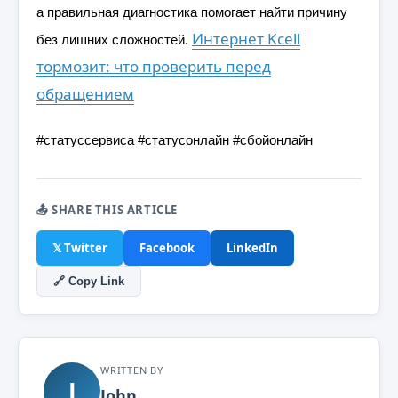
а правильная диагностика помогает найти причину
Интернет Kcell
без лишних сложностей.
тормозит: что проверить перед
обращением
#статуссервиса #статусонлайн #сбойонлайн
📤 SHARE THIS ARTICLE
𝕏 Twitter
Facebook
LinkedIn
🔗 Copy Link
WRITTEN BY
J
John