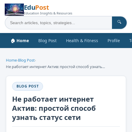
Edu
Post
Education Insights & Resources
🔍
🏠 Home
Blog Post
Health & Fitness
Profile
T
Home
›
Blog Post
›
Не работает интернет Актив: простой способ узнать...
BLOG POST
Не работает интернет
Актив: простой способ
узнать статус сети